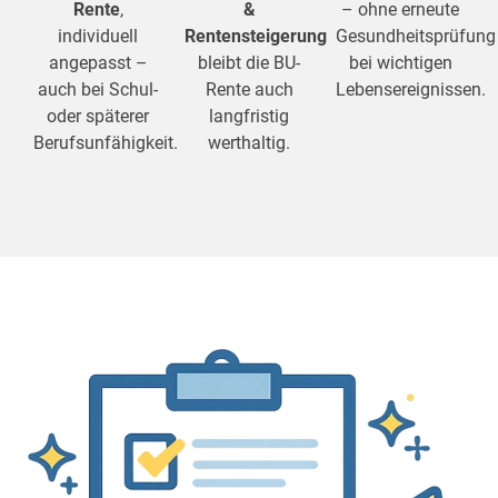
Rente
,
&
– ohne erneute
individuell
Rentensteigerung
Gesundheitsprüfung
angepasst –
bleibt die BU-
bei wichtigen
auch bei Schul-
Rente auch
Lebensereignissen.
oder späterer
langfristig
Berufsunfähigkeit.
werthaltig.