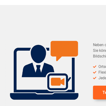
Neben d
Sie kön
Bildsch
Ort
Flex
Jede
T