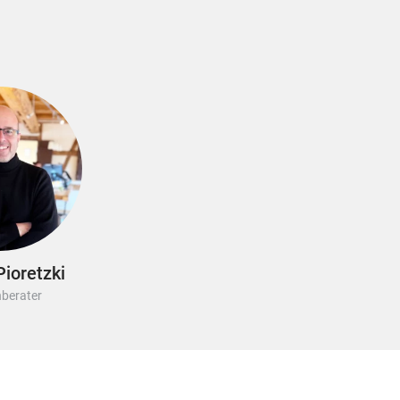
ioretzki
berater