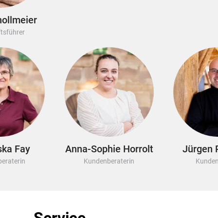
ollmeier
tsführer
ska Fay
Anna-Sophie Horrolt
Jürgen P
eraterin
Kundenberaterin
Kunden