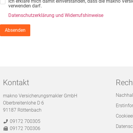
Ich erkläre mich damit einverstanden, dass die makno Ve
verwenden darf.
Datenschutzerklärung und Widerrufshinweise
Kontakt
Rech
Nachhal
makno Versicherungsmakler GmbH
Oberbreitenlohe D 6
Erstinf
91187 Röttenbach
Cookiee
09172 700305
Datensc
09172 700306